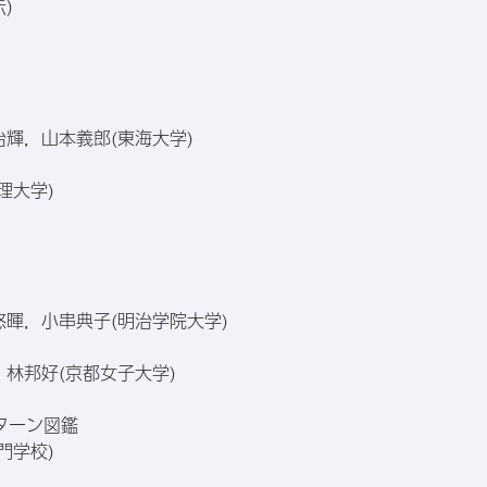
示）
輝，山本義郎(東海大学)
理大学)
暉，小串典子(明治学院大学)
林邦好(京都女子大学)
パターン図鑑
門学校)