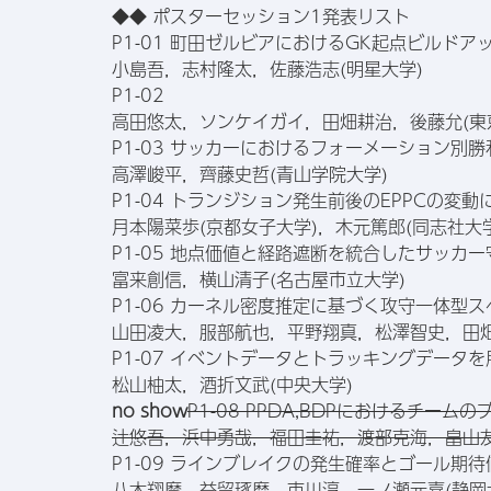
◆◆ ポスターセッション1発表リスト
P1-01 町田ゼルビアにおけるGK起点ビルド
小島吾，志村隆太，佐藤浩志(明星大学)
P1-02
高田悠太，ソンケイガイ，田畑耕治，後藤允(東
P1-03 サッカーにおけるフォーメーション別
高澤峻平，齊藤史哲(青山学院大学)
P1-04 トランジション発生前後のEPPCの変
月本陽菜歩(京都女子大学)，木元篤郎(同志社大学
P1-05 地点価値と経路遮断を統合したサッカ
富来創信，横山清子(名古屋市立大学)
P1-06 カーネル密度推定に基づく攻守一体型
山田凌大，服部航也，平野翔真，松澤智史，田畑
P1-07 イベントデータとトラッキングデータ
松山柚太，酒折文武(中央大学)
no show
P1-08 PPDA,BDPにおけるチー
辻悠吾，浜中勇哉，福田圭祐，渡部克海，畠山友
P1-09 ラインブレイクの発生確率とゴール期待値
八木翔摩，益留琢磨，市川淳，一ノ瀬元喜(静岡