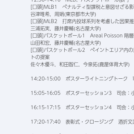
[口頭]MLB1 ペナルティ型課税と意図せざる
谷津唯希，周娟(東京都市大学)
[口頭]MLB2 打席内投球系列を考慮した因果
三浦拓実，藤井慶輔(名古屋大学)
[口頭]バスケットボール1 Areal Poiss
山田和宏，藤井慶輔(名古屋大学)
[口頭]バスケットボール2 ペイントエリア内
トの提案
佐々木優斗，和田智仁，今泉拓(鹿屋体育大学)
14:20-15:00 ポスターライトニングトー
15:05-16:05 ポスターセッション3 司会
16:15-17:15 ポスターセッション4 司会
17:20-17:40 表彰式・クロージング 酒折