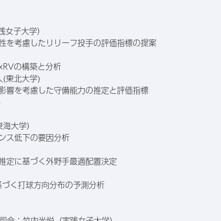
実践女子大学）
様性を考慮したリリーフ投手の評価指標の提案
xRVの構築と分析
(東北大学)
る影響を考慮した守備能力の推定と評価指標
)
（東海大学）
マンス低下の要因分析
度推定に基づく外野手最適配置決定
derに基づく打球方向分布の予測分析
部門 司会：竹内光悦（実践女子大学）