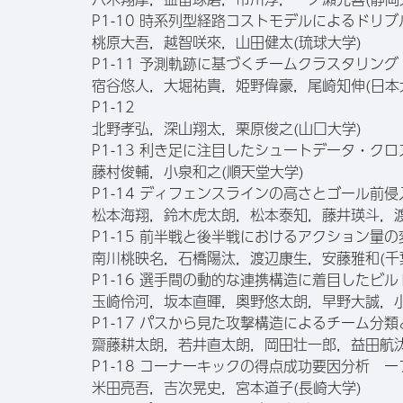
P1-10 時系列型経路コストモデルによるドリ
桃原大吾，越智咲來，山田健太(琉球大学)
P1-11 予測軌跡に基づくチームクラスタリング
宿谷悠人，大堀祐貴，姫野偉豪，尾崎知伸(日本
P1-12
北野孝弘，深山翔太，栗原俊之(山口大学)
P1-13 利き足に注目したシュートデータ・ク
藤村俊輔，小泉和之(順天堂大学)
P1-14 ディフェンスラインの高さとゴール
松本海翔，鈴木虎太朗，松本泰知，藤井瑛斗，渡
P1-15 前半戦と後半戦におけるアクション量
南川桃映名，石橋陽汰，渡辺康生，安藤雅和(千
P1-16 選手間の動的な連携構造に着目したビ
玉崎伶河，坂本直暉，奥野悠太朗，早野大誠，小
P1-17 パスから見た攻撃構造によるチーム分
齋藤耕太朗，若井直太朗，岡田壮一郎，益田航汰
P1-18 コーナーキックの得点成功要因分析
米田亮吾，吉次晃史，宮本道子(長崎大学)