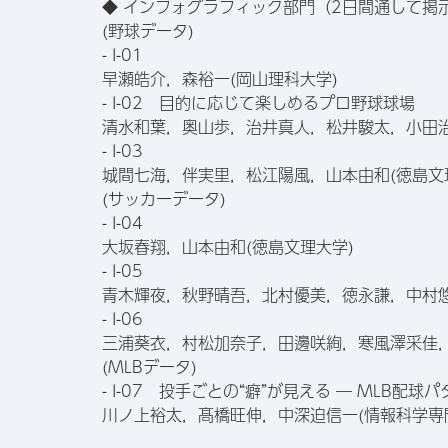
◆ インフォグラフィック部門（2日間通して掲
(野球データ)
- I-01
早瀬皓介，森裕一(岡山理科大学)
- I-02 目的に応じて楽しめるプロ野球球場
清水和葉，奥山歩，治井真人，松井駿太，小田治
- I-03
城間七海，伴実里，松江陽風，山本由和(徳島文
(サッカーデータ)
- I-04
大坂春翔，山本由和(徳島文理大学)
- I-05
青木輝夜，秋野晴吾，北村優美，徳永謙，中村悠
- I-06
三浦葵衣，村松加奈子，田邊咲絢，寒風澤采佳，
(MLBデータ)
- I-07 投手ごとの“癖”が見える ― MLB配球
川ノ上裕太，髙橋旺伸，中深迫信一(情報科学専