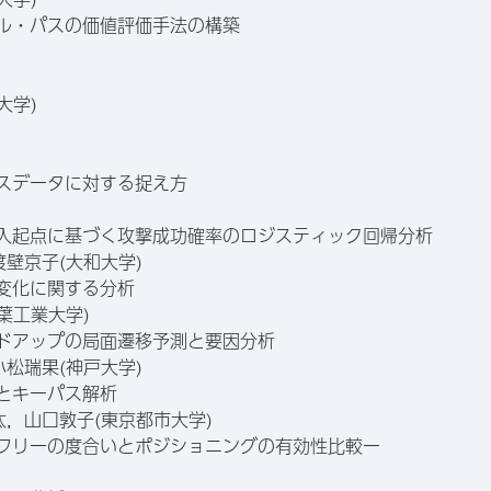
ブル・パスの価値評価手法の構築
大学)
ロスデータに対する捉え方
前侵入起点に基づく攻撃成功確率のロジスティック回帰分析
壁京子(大和大学)
の変化に関する分析
葉工業大学)
ルドアップの局面遷移予測と要因分析
松瑞果(神戸大学)
類とキーパス解析
，山口敦子(東京都市大学)
 ーフリーの度合いとポジショニングの有効性比較ー