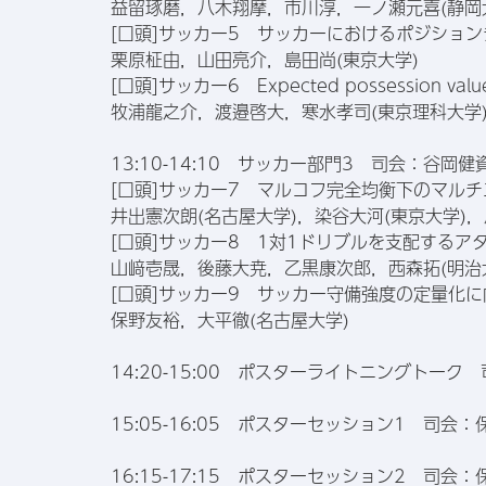
益留琢磨，八木翔摩，市川淳，一ノ瀬元喜(静岡
[口頭]サッカー5 サッカーにおけるポジショ
栗原柾由，山田亮介，島田尚(東京大学)
[口頭]サッカー6 Expected possession
牧浦龍之介，渡邉啓大，寒水孝司(東京理科大学
13:10-14:10 サッカー部門3 司会：谷岡
[口頭]サッカー7 マルコフ完全均衡下のマル
井出憲次朗(名古屋大学)，染谷大河(東京大学)，
[口頭]サッカー8 1対1ドリブルを支配する
山﨑壱晟，後藤大尭，乙黒康次郎，西森拓(明治大
[口頭]サッカー9 サッカー守備強度の定量化
保野友裕，大平徹(名古屋大学)
14:20-15:00 ポスターライトニングトー
15:05-16:05 ポスターセッション1 司
16:15-17:15 ポスターセッション2 司