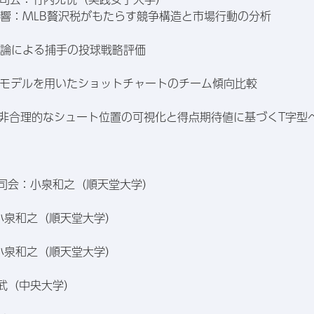
影響：MLB贅沢税がもたらす競争構造と市場行動の分析
推論による捕手の投球戦略評価
on 階層モデルを用いたショットチャートのチーム傾向比較
の非合理的なシュート位置の可視化と得点期待値に基づくT字型
ク 司会：小泉和之（順天堂大学）
：小泉和之（順天堂大学）
：小泉和之（順天堂大学）
文武（中央大学）