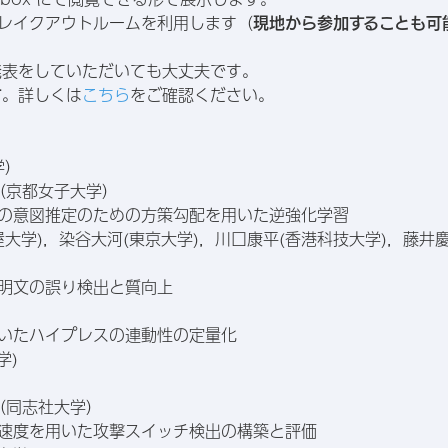
のブレイクアウトルームを利用します（
現地から参加することも可
発表をしていただいても大丈夫です。
。詳しくは
こちら
をご確認ください。
す
学）
潤（京都女子大学）
手の意図推定のための方策勾配を用いた逆強化学習
名古屋大学)，染谷大河(東京大学)，川口康平(香港科技大学)，藤井
説明文の誤り検出と質向上
用いたハイプレスの連動性の定量化
学)
洋（同志社大学）
ス速度を用いた攻撃スイッチ検出の構築と評価