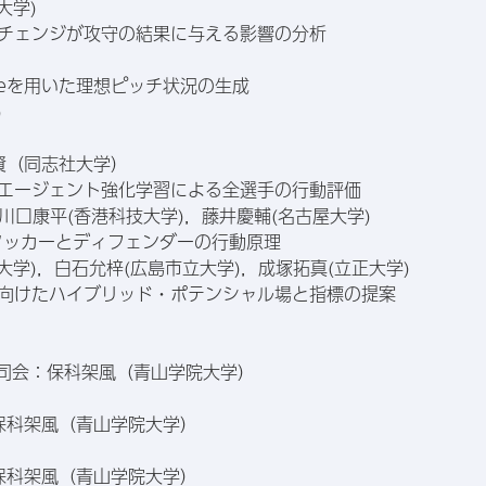
大学)
ンチェンジが攻守の結果に与える影響の分析
 valueを用いた理想ピッチ状況の生成
)
健資（同志社大学）
チエージェント強化学習による全選手の行動評価
川口康平(香港科技大学)，藤井慶輔(名古屋大学)
アタッカーとディフェンダーの行動原理
学)，白石允梓(広島市立大学)，成塚拓真(立正大学)
に向けたハイブリッド・ポテンシャル場と指標の提案
ク 司会：保科架風（青山学院大学）
会：保科架風（青山学院大学）
会：保科架風（青山学院大学）