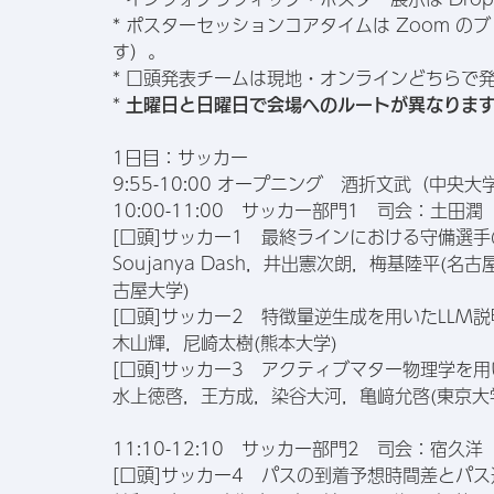
* ポスターセッションコアタイムは Zoom 
す）。
* 口頭発表チームは現地・オンラインどちらで
*
土曜日と日曜日で会場へのルートが異なりま
1日目：サッカー
9:55-10:00 オープニング 酒折文武（中央大
10:00-11:00 サッカー部門1 司会：土田
[口頭]サッカー1 最終ラインにおける守備選
Soujanya Dash，井出憲次朗，梅基陸平(
古屋大学)
[口頭]サッカー2 特徴量逆生成を用いたLLM
木山輝，尼崎太樹(熊本大学)
[口頭]サッカー3 アクティブマター物理学を
水上徳啓，王方成，染谷大河，亀﨑允啓(東京大
11:10-12:10 サッカー部門2 司会：宿久
[口頭]サッカー4 パスの到着予想時間差とパ