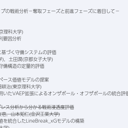
アップの戦術分析－奪取フェーズと前進フェーズに着目して－
京理科大学)
勝利要因分析
動に基づく守備システムの評価
)，土田潤(京都女子大学)
ー守備構造の定量的評価
スペース価値モデルの提案
耕治(東京理科大学)
を用いたVAEP拡張によるオンザボール・オフザボールの統合評
ムのプレス分析から分かる戦術浸透度評価
壱，山本知仁(金沢工業大学)
を統合したLineBreak_xGモデルの構築
大学)