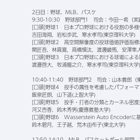
2日目：野球、MLB、バスケ
9:30-10:30 野球部門1 司会：今田一希（
[口頭]野球1 日本プロ野球における役割の多
吉田海翔，岩松歩武，寒水孝司(東京理科大学)
[口頭]野球2 高空間解像度の投球価値評価指標
関匠吾，林真寛，高橋慎汰，渡邊崚馬，安澤隼人
[口頭]野球3 日本プロ野球における球場によ
渡邉啓大，牧浦龍之介，寒水孝司(東京理科大学
10:40-11:40 野球部門2 司会：山本義郎
[口頭]野球4 投手の属性を考慮したパフォー
飯泉匠朗，山下遥(上智大学)
[口頭]野球5 投手・打者の分類とカーネル密
河又杏香，鈴木秀男(慶應義塾大学)
[口頭]野球6 Wasserstein Auto Enco
鈴木碧月，王子越，荒木由布子(東北大学)
12:50-14:10 MLB、バスケットボール